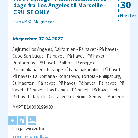
30
dage fra Los Angeles til Marseille -
CRUISE ONLY
Nætter
Skib »MSC Magnifica«
Afrejsedato: 07.04.2027
Sejlrute: Los Angeles, Californien - På havet - På havet -
Cabo San Lucas - På havet - På havet - På havet -
Puntarenas - På havet - Balboa - Passage af
Panamakanalen - Passage af Panamakanalen - På havet -
På havet - La Romana - Roadtown, Tortola - Philipsburg,
St. Maarten - På havet - På havet - På havet - På havet - På
havet - På havet - Las Palmas - På havet - På havet - Ibiza -
På havet - Napoli - Civitavecchia, Rom - Genova - Marseille
MXPTD10000199903
Pris pr. person fra
88.659 kr.