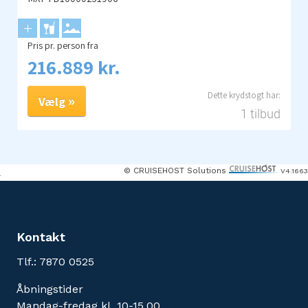
Pris pr. person fra
216.889 kr.
Vælg
1 tilbud
© CRUISEHOST Solutions
V4.1663
Kontakt
Tlf.: 7870 0525
Åbningstider
Mandag-fredag kl. 10-15.00