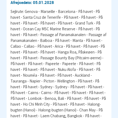
Afrejsedato: 05.01.2028
Sejlrute: Genova - Marseille - Barcelona - På havet - På
havet - Santa Cruz de Tenerife - På havet - På havet - På
havet - På havet - På havet - På havet - Grand Turk - På
havet - Ocean Cay MSC Marine Reserve - På havet - På
havet - På havet - Passage af Panamakanalen - Passage af
Panamakanalen - Balboa - På havet - Manta - På havet -
Callao - Callao - På havet - Arica - På havet - På havet - På
havet - På havet - På havet - Hanga Roa, Påskeøen - På
havet - På havet - Passage Bounty Bay (Pitcairn-øerne) -
På havet - På havet - Papeete - Papeete - På havet - På
havet - På havet - På havet - Nuku Alofa - På havet - På
havet - Nouméa - På havet - På havet - Auckland -
Tauranga - Napier - Picton - Wellington - På havet - På
havet - På havet - Sydney - Sydney - På havet - På havet -
På havet - Cairns - Cairns - På havet - På havet - På havet -
På havet - Lombok - Benoa, Bali - På havet - På havet - På
havet - Ho Chi Minh City - På havet - På havet - Halong-
bugten (Hanoi) - Halong-bugten (Hanoi) - Chan May - På
havet - På havet - Laem Chabang, Bangkok - På havet -