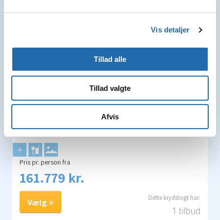
havet - På havet - På havet - På havet - På havet -
Honolulu, Hawaii - Hilo, Hawaii - På havet - På havet - På
havet - På havet - På havet - Los Angeles, Californien - På
Vis detaljer
havet - På havet - Cabo San Lucas - På havet - På havet -
På havet - Puntarenas - På havet - Balboa - Passage af
Panamakanalen - Passage af Panamakanalen - På havet -
Tillad alle
På havet - La Romana - Roadtown, Tortola - Philipsburg,
St. Maarten - På havet - På havet - På havet - På havet - På
Tillad valgte
havet - På havet - Las Palmas - På havet - På havet - Ibiza -
På havet - Napoli - Civitavecchia, Rom - Genova - Marseille
- Tarragona
Afvis
MXPTD10000252040
Pris pr. person fra
161.779 kr.
Vælg
1 tilbud