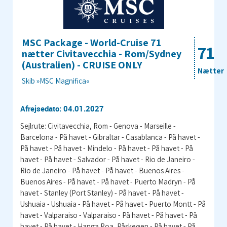
MSC Package - World-Cruise 71
71
nætter Civitavecchia - Rom/Sydney
(Australien) - CRUISE ONLY
Nætter
Skib »MSC Magnifica«
Afrejsedato: 04.01.2027
Sejlrute: Civitavecchia, Rom - Genova - Marseille -
Barcelona - På havet - Gibraltar - Casablanca - På havet -
På havet - På havet - Mindelo - På havet - På havet - På
havet - På havet - Salvador - På havet - Rio de Janeiro -
Rio de Janeiro - På havet - På havet - Buenos Aires -
Buenos Aires - På havet - På havet - Puerto Madryn - På
havet - Stanley (Port Stanley) - På havet - På havet -
Ushuaia - Ushuaia - På havet - På havet - Puerto Montt - På
havet - Valparaiso - Valparaiso - På havet - På havet - På
havet - På havet - Hanga Roa, Påskeøen - På havet - På