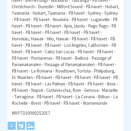
havet - Øernes bugt - Auckland - Tauranga - På havet -
Christchurch - Dunedin - Milford Sound - På havet - Hobart,
Tasmania - Hobart, Tasmania - På havet - Sydney - Sydney
- På havet - På havet - Nouméa - På havet - Luganville - På
havet - På havet - På havet - Apia, Upolu - Pago Pago - På
havet - På havet - På havet - På havet - På havet -
Honolulu, Hawaii - Hilo, Hawaii - På havet - På havet - På
havet - På havet - På havet - Los Angeles, Californien - På
havet - På havet - Cabo San Lucas - På havet - På havet -
På havet - Puntarenas - På havet - Balboa - Passage af
Panamakanalen - Passage af Panamakanalen - På havet -
På havet - La Romana - Roadtown, Tortola - Philipsburg,
St. Maarten - På havet - På havet - På havet - På havet - På
havet - På havet - Las Palmas - På havet - På havet - Ibiza -
På havet - Napoli - Civitavecchia, Rom - Genova - Marseille
- Tarragona - På havet - På havet - La Coruna - Bilbao - La
Rochelle - Brest - På havet - På havet - Warnemünde
MXPTD10000252017