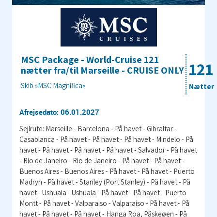
MSC Package - World-Cruise 121
121
nætter fra/til Marseille - CRUISE ONLY
Skib »MSC Magnifica«
Nætter
Afrejsedato: 06.01.2027
Sejlrute: Marseille - Barcelona - På havet - Gibraltar -
Casablanca - På havet - På havet - På havet - Mindelo - På
havet - På havet - På havet - På havet - Salvador - På havet
- Rio de Janeiro - Rio de Janeiro - På havet - På havet -
Buenos Aires - Buenos Aires - På havet - På havet - Puerto
Madryn - På havet - Stanley (Port Stanley) - På havet - På
havet - Ushuaia - Ushuaia - På havet - På havet - Puerto
Montt - På havet - Valparaiso - Valparaiso - På havet - På
havet - På havet - På havet - Hanga Roa, Påskeøen - På