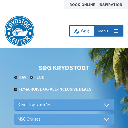
BOOK ONLINE
INSPIRATION
Søg
Menu
Til forsiden
SØG KRYDSTOGT
HAV
FLOD
FLY&CRUISE OG ALL-INCLUSIVE DEALS