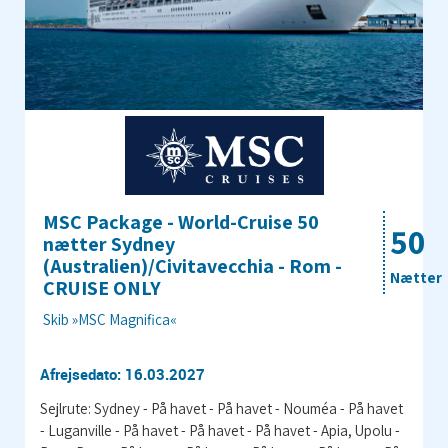
MSC Package - World-Cruise 50
50
nætter Sydney
(Australien)/Civitavecchia - Rom -
Nætter
CRUISE ONLY
Skib »MSC Magnifica«
Afrejsedato: 16.03.2027
Sejlrute: Sydney - På havet - På havet - Nouméa - På havet
- Luganville - På havet - På havet - På havet - Apia, Upolu -