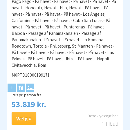
Pago Pago - På havet - På havet - På havet - På havet - På
havet - Honolulu, Hawaii - Hilo, Hawaii - På havet - På
havet - På havet - På havet - På havet - Los Angeles,
Californien - På havet - På havet - Cabo San Lucas - På
havet - På havet - På havet - Puntarenas - På havet -
Balboa - Passage af Panamakanalen - Passage af
Panamakanalen - På havet - På havet - La Romana -
Roadtown, Tortola - Philipsburg, St. Maarten - På havet -
På havet - På havet - På havet - På havet - På havet - Las
Palmas - På havet - På havet - Ibiza - På havet - Napoli -
Civitavecchia, Rom
MXPTD10000199171
Pris pr. person fra
53.819 kr.
Vælg
1 tilbud