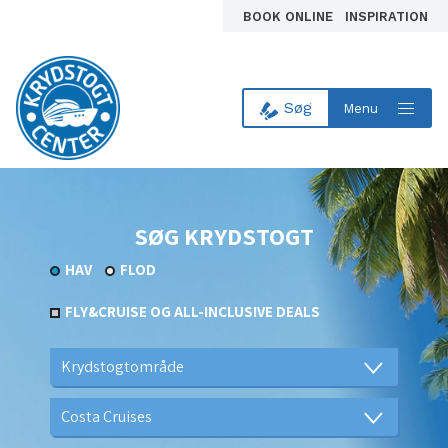
BOOK ONLINE
INSPIRATION
Søg
Menu
Til forsiden
SØG KRYDSTOGT
HAV
FLOD
FLY&CRUISE OG ALL-INCLUSIVE DEALS