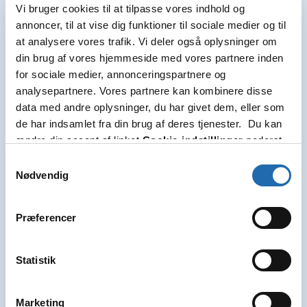
Vi bruger cookies til at tilpasse vores indhold og
annoncer, til at vise dig funktioner til sociale medier og til
Vælg
1 tilbud
at analysere vores trafik. Vi deler også oplysninger om
din brug af vores hjemmeside med vores partnere inden
for sociale medier, annonceringspartnere og
analysepartnere. Vores partnere kan kombinere disse
data med andre oplysninger, du har givet dem, eller som
de har indsamlet fra din brug af deres tjenester. Du kan
ændre din accept af linket
Cookie-indstillinger
nederst
på siden.
Samtykkevalg
Nødvendig
Præferencer
Statistik
Marketing