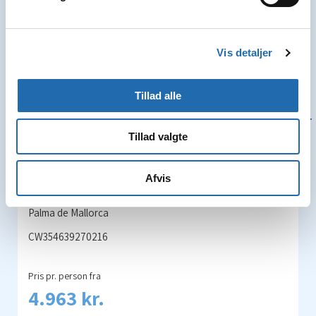
Vis detaljer
Vestlige Middelhav 8 dage fra/til
7
Palma de Mallorca
Tillad alle
Skib »Costa Toscana«
Nætter
Tillad valgte
Afrejsedato: 09.02.2027
Afvis
Sejlrute: Palma de Mallorca - På havet - Palermo, Sicilien -
Civitavecchia, Rom - Savona - Marseille - Barcelona -
Palma de Mallorca
CW354639270216
Pris pr. person fra
4.963 kr.