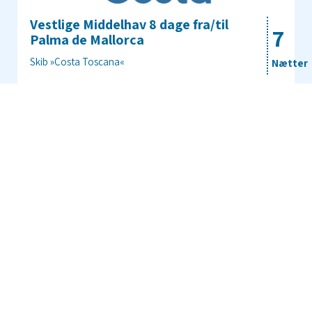
Vestlige Middelhav 8 dage fra/til
7
Palma de Mallorca
Skib »Costa Toscana«
Nætter
Afrejsedato: 16.02.2027
Sejlrute: Palma de Mallorca - På havet - Palermo, Sicilien -
Civitavecchia, Rom - Savona - Marseille - Barcelona -
Palma de Mallorca
CW354640270223
Pris pr. person fra
5.189 kr.
Vælg
1 tilbud