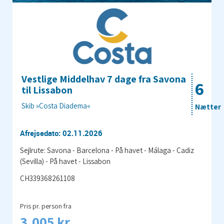
Vestlige Middelhav 7 dage fra Savona
6
til Lissabon
Skib »Costa Diadema«
Nætter
Afrejsedato: 02.11.2026
Sejlrute: Savona - Barcelona - På havet - Málaga - Cadiz
(Sevilla) - På havet - Lissabon
CH339368261108
Pris pr. person fra
3.005 kr.