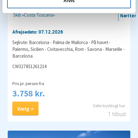
7
Afvis
Barcelona
Skib »Costa Toscana«
Nætter
Afrejsedato: 07.12.2026
Sejlrute: Barcelona - Palma de Mallorca - På havet -
Palermo, Sicilien - Civitavecchia, Rom - Savona - Marseille -
Barcelona
CW327851261214
Pris pr. person fra
3.758 kr.
Vælg
1 tilbud