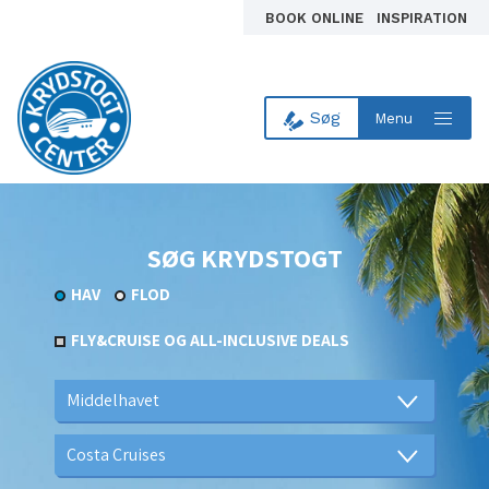
BOOK ONLINE
INSPIRATION
Søg
Menu
Til forsiden
SØG KRYDSTOGT
HAV
FLOD
FLY&CRUISE OG ALL-INCLUSIVE DEALS