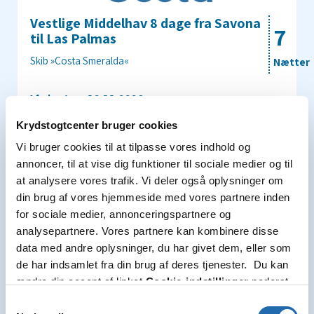
Vestlige Middelhav 8 dage fra Savona
7
til Las Palmas
Skib »Costa Smeralda«
Nætter
Afrejsedato: 12.11.2026
Sejlrute: Savona - Marseille - Barcelona - På havet - Málaga
Krydstogtcenter bruger cookies
- Cadiz (Sevilla) - På havet - Las Palmas
Vi bruger cookies til at tilpasse vores indhold og
CT352923261119
annoncer, til at vise dig funktioner til sociale medier og til
at analysere vores trafik. Vi deler også oplysninger om
din brug af vores hjemmeside med vores partnere inden
Pris pr. person fra
for sociale medier, annonceringspartnere og
3.683 kr.
analysepartnere. Vores partnere kan kombinere disse
data med andre oplysninger, du har givet dem, eller som
Vælg
de har indsamlet fra din brug af deres tjenester. Du kan
1 tilbud
ændre din accept af linket
Cookie-indstillinger
nederst
på siden.
Samtykkevalg