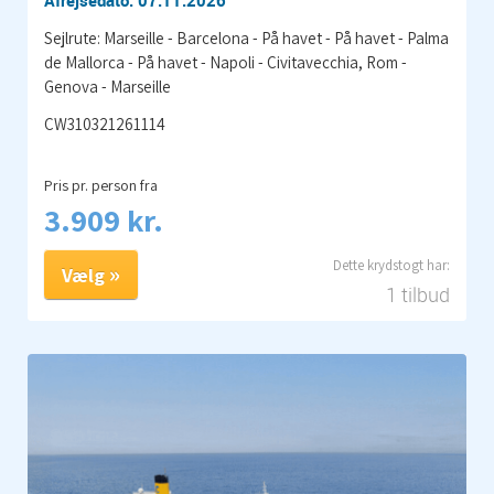
Afrejsedato: 07.11.2026
Sejlrute: Marseille - Barcelona - På havet - På havet - Palma
de Mallorca - På havet - Napoli - Civitavecchia, Rom -
Genova - Marseille
CW310321261114
Pris pr. person fra
3.909 kr.
Vælg
1 tilbud