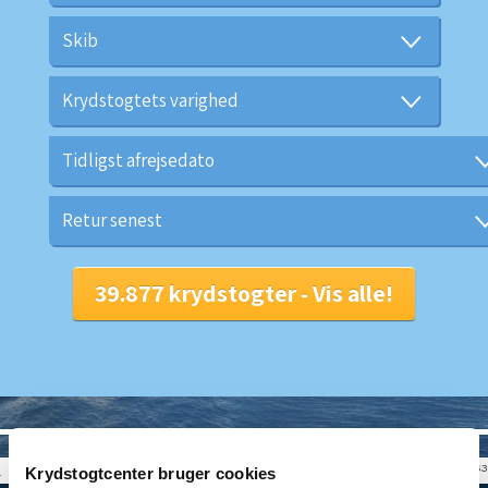
© CRUISEHOST Solutions
V4.1663
Krydstogtcenter bruger cookies