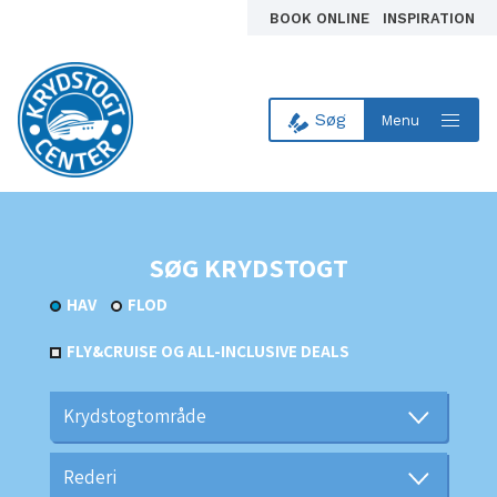
BOOK ONLINE
INSPIRATION
Søg
Menu
Til forsiden
SØG KRYDSTOGT
HAV
FLOD
FLY&CRUISE OG ALL-INCLUSIVE DEALS