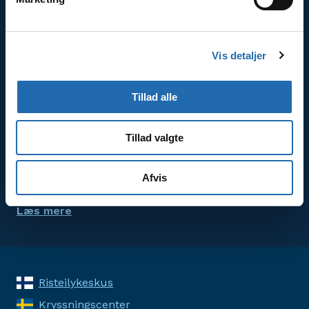
Godt at vide om krydstogter
Læs mere om bestilling, betaling og rejsevilkår.
Vis detaljer
Læs mere
Tillad alle
Prisgaranti
Tillad valgte
Prisgarantien er din garanti for, at du hos
KrydstogtCenter altid får krydstogtet til markedets
Afvis
bedste pris.
Læs mere
Risteilykeskus
Kryssningscenter