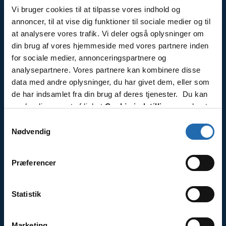
Vi bruger cookies til at tilpasse vores indhold og
annoncer, til at vise dig funktioner til sociale medier og til
at analysere vores trafik. Vi deler også oplysninger om
Kontakt
din brug af vores hjemmeside med vores partnere inden
Tlf.: 7870 0525
for sociale medier, annonceringspartnere og
analysepartnere. Vores partnere kan kombinere disse
Åbningstider
data med andre oplysninger, du har givet dem, eller som
Mandag-fredag kl. 10-15.00
de har indsamlet fra din brug af deres tjenester. Du kan
ændre din accept af linket
Cookie-indstillinger
nederst
Læs mere
på siden.
Samtykkevalg
Nødvendig
Om os
Præferencer
KrydstogtCenter er en del af Travel Specialist
Group OY, med mange års erfaring af krydstogter.
Statistik
Læs mere
Marketing