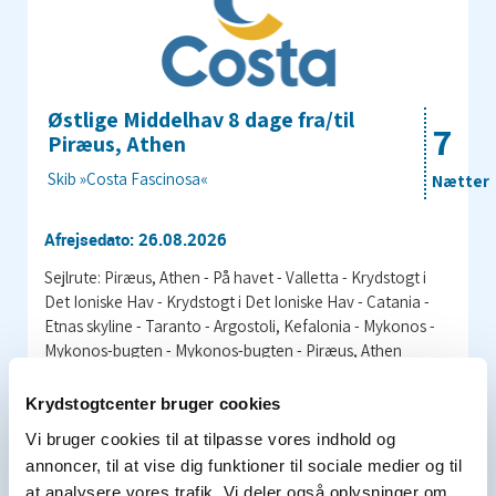
Østlige Middelhav 8 dage fra/til
7
Piræus, Athen
Skib »Costa Fascinosa«
Nætter
Afrejsedato: 26.08.2026
Sejlrute: Piræus, Athen - På havet - Valletta - Krydstogt i
Det Ioniske Hav - Krydstogt i Det Ioniske Hav - Catania -
Etnas skyline - Taranto - Argostoli, Kefalonia - Mykonos -
Mykonos-bugten - Mykonos-bugten - Piræus, Athen
CY341267260902
Krydstogtcenter bruger cookies
Vi bruger cookies til at tilpasse vores indhold og
Pris pr. person fra
annoncer, til at vise dig funktioner til sociale medier og til
6.996 kr.
at analysere vores trafik. Vi deler også oplysninger om