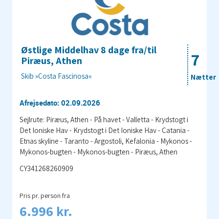
Østlige Middelhav 8 dage fra/til
7
Piræus, Athen
Skib »Costa Fascinosa«
Nætter
Afrejsedato: 02.09.2026
Sejlrute: Piræus, Athen - På havet - Valletta - Krydstogt i
Det Ioniske Hav - Krydstogt i Det Ioniske Hav - Catania -
Etnas skyline - Taranto - Argostoli, Kefalonia - Mykonos -
Mykonos-bugten - Mykonos-bugten - Piræus, Athen
CY341268260909
Pris pr. person fra
6.996 kr.