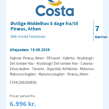
Østlige Middelhav 8 dage fra/til
7
Piræus, Athen
Skib »Costa Fascinosa«
Nætter
Afrejsedato: 19.08.2026
Sejlrute: Piræus, Athen - På havet - Valletta - Krydstogt i
Det Ioniske Hav - Krydstogt i Det Ioniske Hav - Catania -
Etnas skyline - Taranto - Argostoli, Kefalonia - Mykonos -
Mykonos-bugten - Mykonos-bugten - Piræus, Athen
CY341266260826
Pris pr. person fra
6.996 kr.