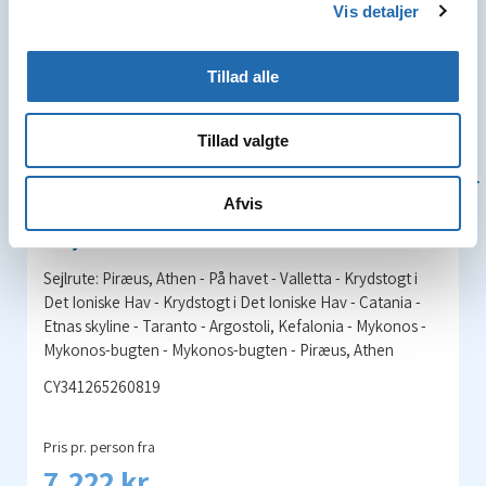
Vis detaljer
Tillad alle
Østlige Middelhav 8 dage fra/til
7
Tillad valgte
Piræus, Athen
Skib »Costa Fascinosa«
Nætter
Afvis
Afrejsedato: 12.08.2026
Sejlrute: Piræus, Athen - På havet - Valletta - Krydstogt i
Det Ioniske Hav - Krydstogt i Det Ioniske Hav - Catania -
Etnas skyline - Taranto - Argostoli, Kefalonia - Mykonos -
Mykonos-bugten - Mykonos-bugten - Piræus, Athen
CY341265260819
Pris pr. person fra
7.222 kr.