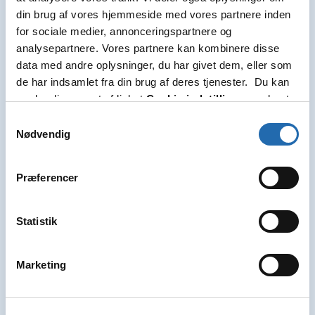
din brug af vores hjemmeside med vores partnere inden
Vælg
for sociale medier, annonceringspartnere og
1 tilbud
analysepartnere. Vores partnere kan kombinere disse
data med andre oplysninger, du har givet dem, eller som
de har indsamlet fra din brug af deres tjenester. Du kan
ændre din accept af linket
Cookie-indstillinger
nederst
på siden.
Samtykkevalg
Nødvendig
Præferencer
Statistik
Marketing