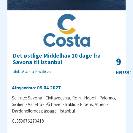
Det østlige Middelhav 10 dage fra
9
Savona til Istanbul
Skib »Costa Pacifica«
Nætter
Afrejsedato: 09.04.2027
Sejlrute: Savona - Civitavecchia, Rom - Napoli - Palermo,
Sicilien - Valletta - På havet - Iraklio - Piræus, Athen -
Dardanellernes passage - Istanbul
CJ353676270418