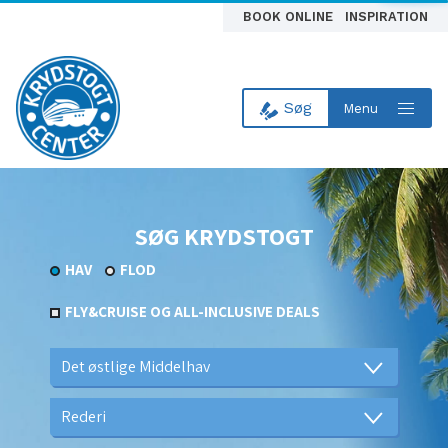
BOOK ONLINE
INSPIRATION
Søg
Menu
Til forsiden
SØG KRYDSTOGT
HAV
FLOD
FLY&CRUISE OG ALL-INCLUSIVE DEALS