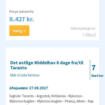
Det østlige Middelhav 8 dage fra/til
7
Taranto
Skib »Costa Serena«
Nætter
Afrejsedato: 13.06.2027
Sejlrute: Taranto - Argostoli, Kefalonia - Mykonos -
Mykonos-bugten - Mykonos-bugten - Piræus, Athen - Kap
Sounion - På havet - Valletta - Catania - Etnas skyline -
Taranto
CS354548270620
Pris pr. person fra