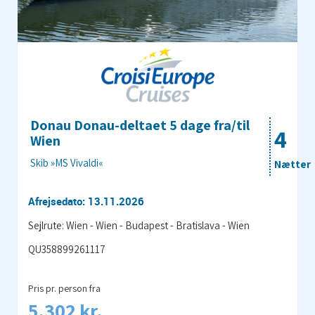
Donau Donau-deltaet 5 dage fra/til
4
Wien
Skib »MS Vivaldi«
Nætter
Afrejsedato: 13.11.2026
Sejlrute: Wien - Wien - Budapest - Bratislava - Wien
QU358899261117
Pris pr. person fra
5.302 kr.