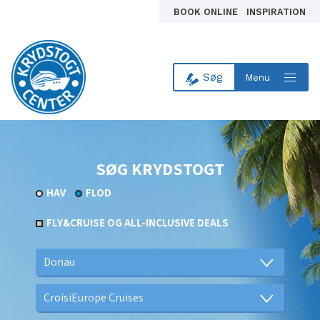
BOOK ONLINE
INSPIRATION
Søg
Menu
Til forsiden
SØG KRYDSTOGT
HAV
FLOD
FLY&CRUISE OG ALL-INCLUSIVE DEALS