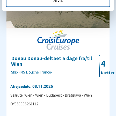
Afvis
Donau Donau-deltaet 5 dage fra/til
4
Wien
Skib »MS Douche France«
Nætter
Afrejsedato: 08.11.2026
Sejlrute: Wien - Wien - Budapest - Bratislava - Wien
OY358896261112