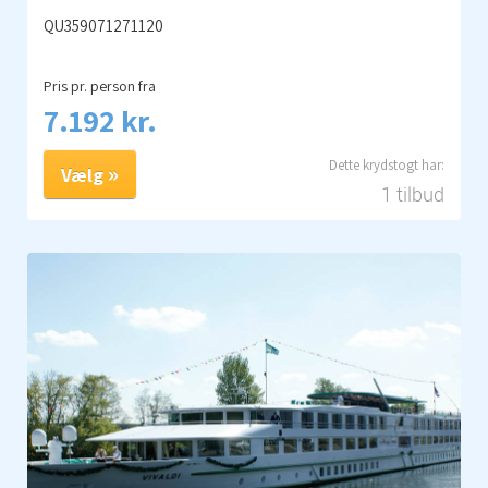
QU359071271120
Pris pr. person fra
7.192 kr.
Vælg
1 tilbud