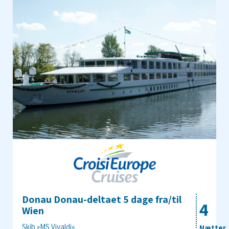
Donau Donau-deltaet 5 dage fra/til
4
Wien
Skib »MS Vivaldi«
Nætter