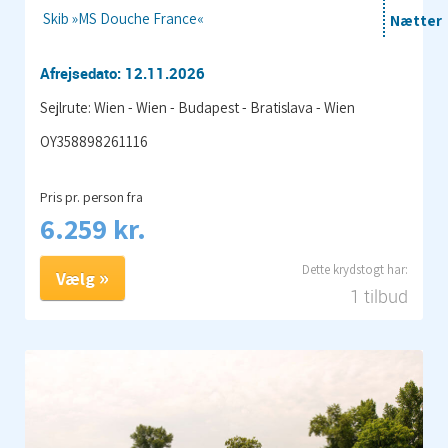
Skib »MS Douche France«
Nætter
Afrejsedato: 12.11.2026
Sejlrute: Wien - Wien - Budapest - Bratislava - Wien
OY358898261116
Pris pr. person fra
6.259 kr.
Vælg
1 tilbud