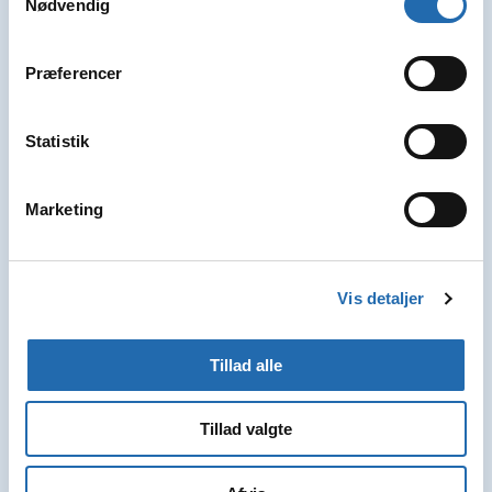
Nødvendig
Sejlrute: Wien - Wien - Budapest - Bratislava - Wien
OY358900261120
Præferencer
Pris pr. person fra
6.259 kr.
Statistik
Vælg
Marketing
1 tilbud
Vis detaljer
Tillad alle
Tillad valgte