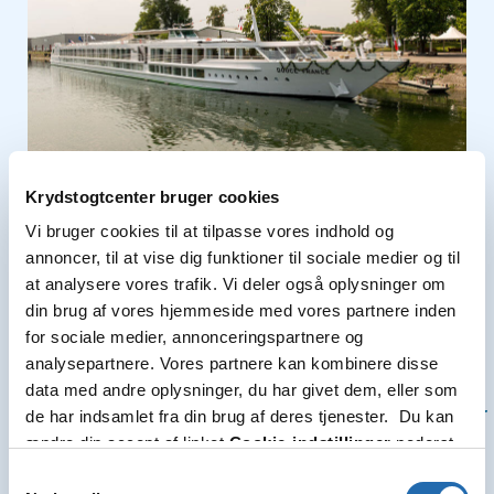
Krydstogtcenter bruger cookies
Vi bruger cookies til at tilpasse vores indhold og
annoncer, til at vise dig funktioner til sociale medier og til
at analysere vores trafik. Vi deler også oplysninger om
din brug af vores hjemmeside med vores partnere inden
for sociale medier, annonceringspartnere og
Donau Donau-deltaet 5 dage fra/til
4
analysepartnere. Vores partnere kan kombinere disse
Wien
data med andre oplysninger, du har givet dem, eller som
Skib »MS Douche France«
Nætter
de har indsamlet fra din brug af deres tjenester. Du kan
ændre din accept af linket
Cookie-indstillinger
nederst
Afrejsedato: 16.11.2026
på siden.
Samtykkevalg