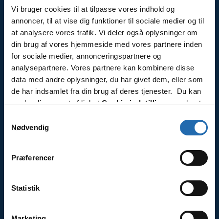
Vi bruger cookies til at tilpasse vores indhold og
annoncer, til at vise dig funktioner til sociale medier og til
at analysere vores trafik. Vi deler også oplysninger om
Kontakt
din brug af vores hjemmeside med vores partnere inden
Tlf.: 7870 0525
for sociale medier, annonceringspartnere og
analysepartnere. Vores partnere kan kombinere disse
Åbningstider
data med andre oplysninger, du har givet dem, eller som
Mandag-fredag kl. 10-15.00
de har indsamlet fra din brug af deres tjenester. Du kan
ændre din accept af linket
Cookie-indstillinger
nederst
Læs mere
på siden.
Samtykkevalg
Nødvendig
Om os
Præferencer
KrydstogtCenter er en del af Travel Specialist
Group OY, med mange års erfaring af krydstogter.
Statistik
Læs mere
Marketing