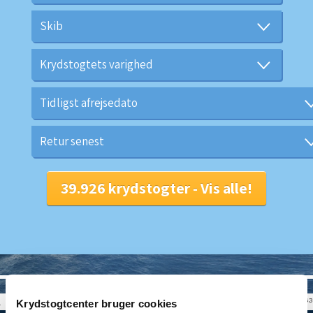
© CRUISEHOST Solutions
V4.1663
Krydstogtcenter bruger cookies