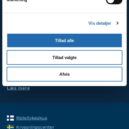
Godt at vide om krydstogter
Læs mere om bestilling, betaling og rejsevilkår.
Vis detaljer
Læs mere
Tillad alle
Prisgaranti
Tillad valgte
Prisgarantien er din garanti for, at du hos
KrydstogtCenter altid får krydstogtet til markedets
Afvis
bedste pris.
Læs mere
Risteilykeskus
Kryssningscenter