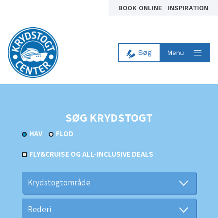
BOOK ONLINE
INSPIRATION
Søg
Menu
Til forsiden
SØG KRYDSTOGT
HAV
FLOD
FLY&CRUISE OG ALL-INCLUSIVE DEALS