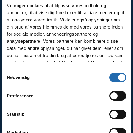
Vi bruger cookies til at tilpasse vores indhold og
annoncer, til at vise dig funktioner til sociale medier og til
at analysere vores trafik. Vi deler også oplysninger om
Kontakt
din brug af vores hjemmeside med vores partnere inden
Tlf.: 7870 0525
for sociale medier, annonceringspartnere og
analysepartnere. Vores partnere kan kombinere disse
Åbningstider
data med andre oplysninger, du har givet dem, eller som
Mandag-fredag kl. 10-15.00
de har indsamlet fra din brug af deres tjenester. Du kan
ændre din accept af linket
Cookie-indstillinger
nederst
Læs mere
på siden.
Samtykkevalg
Nødvendig
Om os
Præferencer
KrydstogtCenter er en del af Travel Specialist
Group OY, med mange års erfaring af krydstogter.
Statistik
Læs mere
Marketing