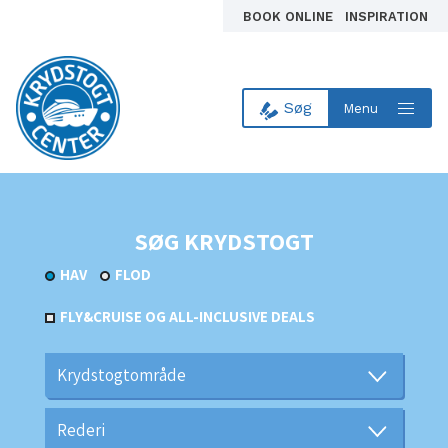
BOOK ONLINE
INSPIRATION
Søg
Menu
Til forsiden
SØG KRYDSTOGT
HAV
FLOD
FLY&CRUISE OG ALL-INCLUSIVE DEALS