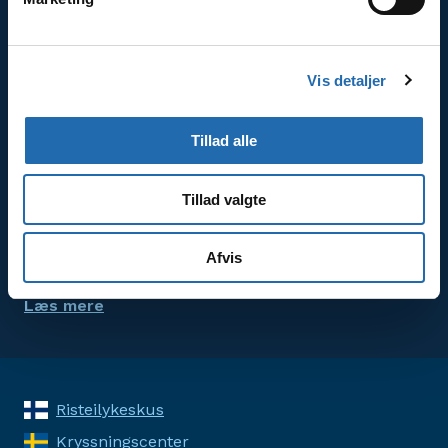
Godt at vide om krydstogter
Læs mere om bestilling, betaling og rejsevilkår.
Vis detaljer
Læs mere
Tillad alle
Prisgaranti
Tillad valgte
Prisgarantien er din garanti for, at du hos
KrydstogtCenter altid får krydstogtet til markedets
Afvis
bedste pris.
Læs mere
Risteilykeskus
Kryssningscenter