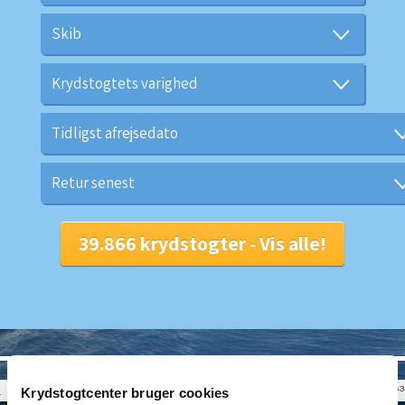
© CRUISEHOST Solutions
V4.1663
Krydstogtcenter bruger cookies