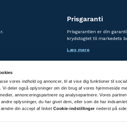
Prisgaranti
r.
Prisgarantien er din garanti
krydstogtet til markedets b
Læs mere
ookies
passe vores indhold og annoncer, til at vise dig funktioner til soci
Vi bruger cookies for at f
fik. Vi deler også oplysninger om din brug af vores hjemmeside m
Ved at benytte denne hjem
 medier, annonceringspartnere og analysepartnere. Vores partne
persondatapolitik
.
ndre oplysninger, du har givet dem, eller som de har indsamlet 
 ændre din accept af linket
Cookie-indstillinger
nederst på side
Cookie-indstillinger