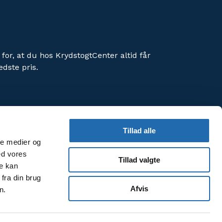
 for, at du hos KrydstogtCenter altid får
edste pris.
Tillad alle
ale medier og
orbedre din brugeroplevelse af hjemmesiden.
ed vores
Tillad valgte
meside, accepterer du vores
re kan
fra din brug
Afvis
n.