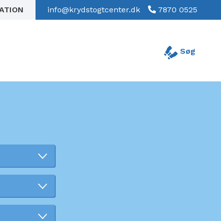
RATION
info@krydstogtcenter.dk
7870 0525
Søg