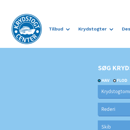
Tilbud
Krydstogter
Des
Til forsiden
SØG KRYD
HAV
FLOD